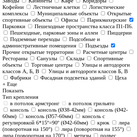
Заводы
Кабинеты
Кафе
Коридоры
Кофейни
Лестничные клетки
Логистические
комплексы
Муниципальные объекты
Открытые
спортивные объекты
Офисы
Парикмахерские
Парковки
Пешеходные пространства класса П1-П6.
Пешеходные, парковые зоны и аллеи
Пиццерии
Подземные переходы
Подсобные и
административные помещения
Подъезды
Прочие открытые территории
Расчетные центры
Рестораны
Санузлы
Склады
Спортивные
объекты
Торговые центры
Улицы и автодороги
классов А, Б, В
Улицы и автодороги классов Б, В
Фабрики
Фасадная подсветка зданий
Цеха
+ Еще
Показать
Тип крепления
в потолок армстронг
в потолок грильято
консоль
консоль (Ø38-42мм)
консоль (Ø42-
60мм)
консоль (Ø57-60мм)
консоль с
регулировкой 6*15º=90º (Ø42-60мм)
крюк
лира
(поворотная на 150°)
лира (поворотная на 155°)
лира (поворотная на 170°)
метизы
подвес