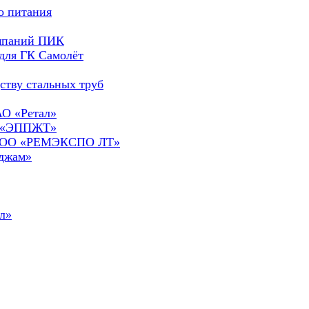
о питания
омпаний ПИК
для ГК Самолёт
ству стальных труб
АО «Ретал»
О «ЭППЖТ»
а ООО «РЕМЭКСПО ЛТ»
сджам»
л»